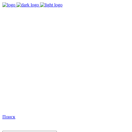
9:00 - 18:00
Время работы Пн-Пт
+7(495)482-32-03
Позвоните нам
Facebook
Поиск