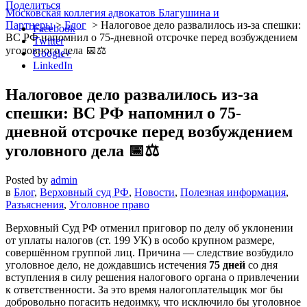
Поделиться
Московская коллегия адвокатов Благушина и
Партнеры
>
Блог
>
Налоговое дело развалилось из-за спешки:
Facebook
ВС РФ напомнил о 75-дневной отсрочке перед возбуждением
Twitter
уголовного дела 📅⚖️
Google+
LinkedIn
Налоговое дело развалилось из-за
спешки: ВС РФ напомнил о 75-
дневной отсрочке перед возбуждением
уголовного дела 📅⚖️
Posted by
admin
в
Блог
,
Верховный суд РФ
,
Новости
,
Полезная информация
,
Разъяснения
,
Уголовное право
Верховный Суд РФ отменил приговор по делу об уклонении
от уплаты налогов (ст. 199 УК) в особо крупном размере,
совершённом группой лиц. Причина — следствие возбудило
уголовное дело, не дождавшись истечения
75 дней
со дня
вступления в силу решения налогового органа о привлечении
к ответственности. За это время налогоплательщик мог бы
добровольно погасить недоимку, что исключило бы уголовное