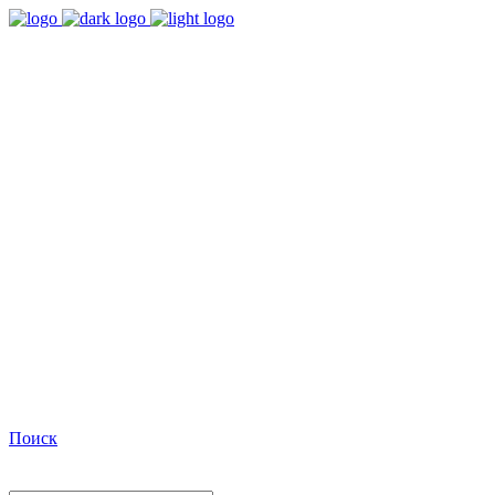
9:00 - 18:00
Время работы Пн-Пт
+7(495)482-32-03
Позвоните нам
Facebook
Поиск