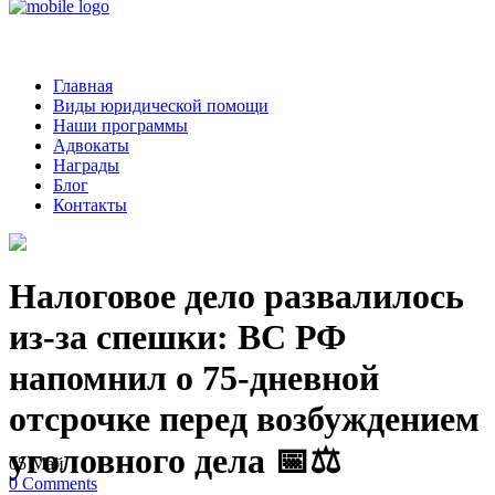
Главная
Виды юридической помощи
Наши программы
Адвокаты
Награды
Блог
Контакты
Налоговое дело развалилось
из-за спешки: ВС РФ
напомнил о 75-дневной
отсрочке перед возбуждением
уголовного дела 📅⚖️
05
Май
0
Comments