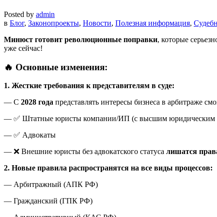
Posted by
admin
в
Блог
,
Законопроекты
,
Новости
,
Полезная информация
,
Судебн
Минюст готовит революционные поправки
, которые серьезн
уже сейчас!
🔥 Основные изменения:
1. Жесткие требования к представителям в суде:
— С
2028 года
представлять интересы бизнеса в арбитраже см
— ✅ Штатные юристы компании/ИП (с высшим юридическим о
— ✅ Адвокаты
— ❌ Внешние юристы без адвокатского статуса
лишатся прав
2. Новые правила распространятся на все виды процессов:
— Арбитражный (АПК РФ)
— Гражданский (ГПК РФ)