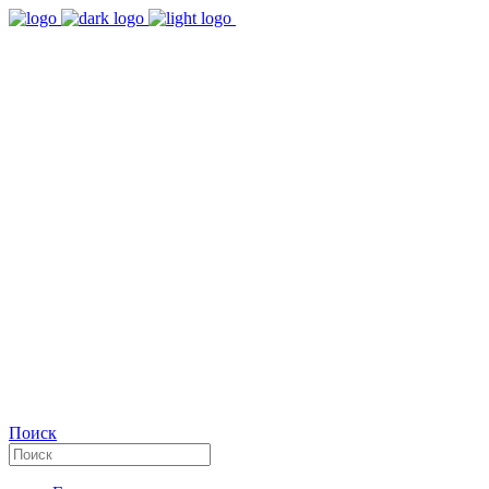
9:00 - 18:00
Время работы Пн-Пт
+7(495)482-32-03
Позвоните нам
Facebook
Поиск