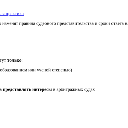
ая практика
о изменят правила судебного представительства и сроки ответа н
огут
только
:
бразованием или ученой степенью)
а представлять интересы
в арбитражных судах