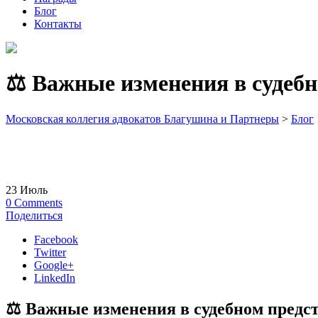
Блог
Контакты
⚖️ Важные изменения в судебно
Московская коллегия адвокатов Благушина и Партнеры
>
Блог
23
Июль
0
Comments
Поделиться
Facebook
Twitter
Google+
LinkedIn
⚖️ Важные изменения в судебном предста